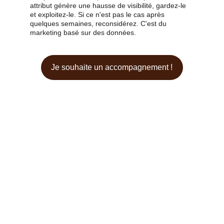
attribut génère une hausse de visibilité, gardez-le 
et exploitez-le. Si ce n'est pas le cas après 
quelques semaines, reconsidérez. C'est du 
marketing basé sur des données.
Je souhaite un accompagnement !
Contactez-nous !
Nous sommes là pour vous aider à réussir.
accueil@lni-paris.com
+33 1 44 92 06 17